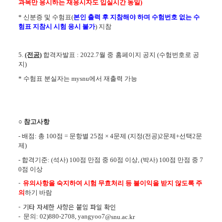
과목만 응시하는 재응시자도 입실시간 동일)
*
신분증 및
수험표(
본인 출력 후 지참해야 하며
수험번호 없는 수
험표 지참시 시험 응시 불가
) 지참
5.
(전공)
합격자발표
: 2022.7월 중
홈페이지 공지 (수험번호로 공
지)
* 수험표 분실자는 mysnu에서 재출력 가능
○ 참고사항
- 배점: 총 100점 = 문항별 25점 × 4문제 (지정(전공)2문제+선택2문
제)
- 합격기준: (석사) 100점 만점 중 60점 이상, (박사) 100점 만점 중 7
0점 이상
-
유의사항을 숙지하여 시험 무효처리 등 불이익을 받지 않도록 주
의
하기 바람
- 기타 자세한 사항은 붙임 파일 확인
- 문의: 02)880-2708, yangyoo7
@snu.ac.kr