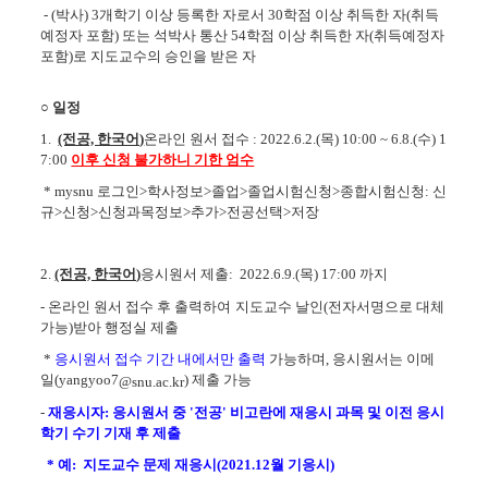
- (박사)
3
개학기 이상 등록한 자로서
30
학점 이상 취득한 자
(
취득
예정자 포함
) 또는 석박사 통산 54학점 이상 취득한 자(취득예정자
포함)로 지도교수의 승인을 받은 자
○
일정
1.
(전공, 한국어)
온라인 원서 접수
: 2022.6.2.(목
) 10:00 ~ 6.8.(수
) 1
7:00
이후 신청 불가하니 기한 엄수
*
mysnu
로그인>
학사정보>
졸업>
졸업시험신청>
종합시험신청:
신
규>
신청>
신청과목정보>
추가>
전공선택>
저장
2.
(전공, 한국어)
응시원서 제출:
2022.6.9.(목
)
17:00 까지
-
온라인 원서 접수 후 출력하여
지도교수 날인(전자서명으로 대체
가능)받아 행정실 제출
*
응시원서 접수 기간 내에서만 출력
가능하며, 응시원서는 이메
일(yangyoo7
) 제출 가능
@snu.ac.kr
-
재응시자: 응시원서 중 '전공' 비고란에 재응시 과목 및 이전 응시
학기 수기 기재 후 제출
* 예: 지도교수 문제 재응시(2021.12월 기응시)