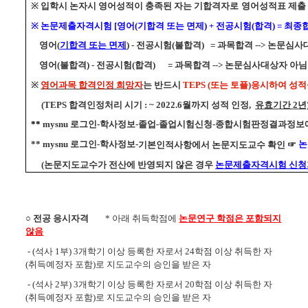
※
입학시 논자시 영어성적이 충족된 자는 기합격자로
영어성적표 제출
※
논문제출자격시험
[
영어
(
기합격 또는 면제
) +
전공시험
(
합격
) =
최종
영어
(
기합격 또는 면제
) -
전공시험
(
불합격
) =
과목합격
-->
논문심사
영어
(
불합격
) -
전공시험
(
합격
) =
과목합격
-->
논문심사대상자 아님
※
영어과목 합격인정 희망자
는 반드시
TEPS
(또는 토플)응시하여 성
(TEPS
합격인정처리 시기
: ~ 2022.6
월까지 성적 인정,
유효기간
2
년
**
mysnu
로그인
-
학사정보
-
졸업
-
졸업시험신청
-
종합시험판정결과정보에
**
mysnu
로그인
-
학사정보
-
논
기본인적사항에서 논문지도교수 확인 ☞
(논문지도교수가 전산에 반영되지 않은 경우
논문제출자격시험 신청
○
전공 응시자격
* 아래 취득학점에
논문연구 학점은 포함되지
않음
- (석사 1
부)
3
개학기 이상 등록한 자로서
24
학점 이상 취득한 자
(
취득예정자 포함
)
로 지도교수의 승인을 받은 자
- (석사 2
부)
3
개학기 이상 등록한 자로서
20
학점 이상 취득한 자
(
취득예정자 포함
)
로 지도교수의 승인을 받은 자