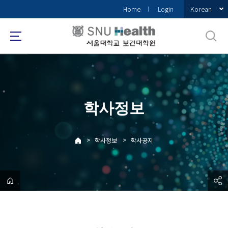
바
Korean
Home
Login
로
가
기
메
뉴
학사정보
>
>
학사정보
학사공지