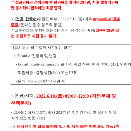
*
전공과목과
선택과목 중
한과목을
합격하였다면, 차후 불합격과목
만 응시하여 합격하면 최종 합격
3.
(전공, 한국어)
수험표 배부
: 2022.6.13.(월) 이후
mysnu에서 개별
출력
(온라인 접수 경로와 동일)
* 접수번호와 수험번호는 상이하니 유의하기 바람(
접수번호만 있
는 수험표로 시험 응시 불가
)
[
응시원서 및 수험표 사진없는 경우
]
-> S-card
사진등록 및 변경
- E-mail : student@snu.ac.kr
로 사진 파일 전송
(
학과
,
학번
,
성명
,
연락
-
직접제출
:
증명사진
(3x4)
또는
USB
-
문의
: 880-5248(
학생지원과
)
4.
(전공)
시험
:
2022.6.18.(토
) 09:00~12:00 (지정문제 및
선택문제)
- 고사장 :
석사
113
호
,
박사
202
호 (신청기간 마감 후 응시인원에
따라 장소 변동 가능)
-
시작시간 이후 입실 불가하며, 시험 시작 60분 이후 퇴실 가능 (
한