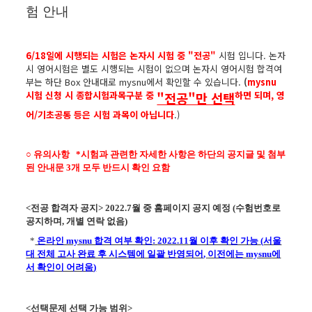
험 안내
6/18일에 시행되는 시험은 논자시 시험 중 "전공"
시험 입니다. 논자
시 영어시험은 별도 시행되는 시험이 없으며 논자시 영어시험 합격여
부는 하단 Box 안내대로 mysnu에서 확인할 수 있습니다.
(
mysnu
시험 신청 시 종합시험과목구분 중
"전공"만 선택
하면 되며, 영
어/기초공통 등은 시험 과목이 아닙니다
.)
○ 유의사항 *시험과 관련한 자세한 사항은 하단의 공지글 및 첨부
된 안내문 3개 모두 반드시 확인 요함
<전공
합격자 공지
> 2022.7
월 중 홈페이지 공지 예정
(
수험번호로
공지하며
,
개별 연락 없음
)
*
온라인 mysnu 합격 여부 확인:
2022.11
월 이후 확인 가능
(
서울
대 전체 고사 완료 후 시스템에 일괄 반영되어
,
이전에는
mysnu
에
서 확인이 어려움
)
<선택문제 선택 가능 범위>