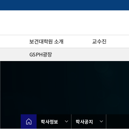
바
로
가
기
메
뉴
보건대학원 소개
교수진
GSPH광장
학사정보
학사공지