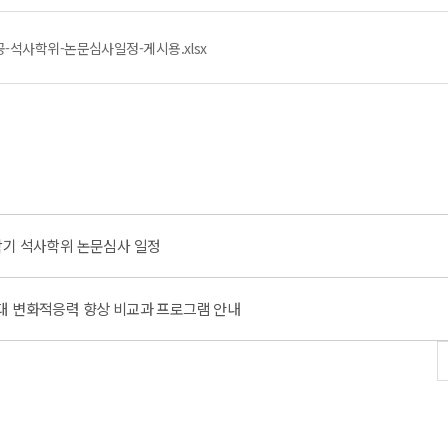
공-석사학위-논문심사일정-게시용.xlsx
1학기 석사학위 논문심사 일정
시대 변화적응력 향상 비교과 프로그램 안내