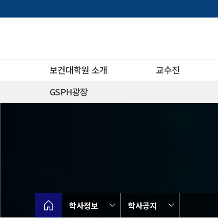
바
로
가
기
메
뉴
보건대학원 소개
교수진
GSPH광장
학사정보
학사공지