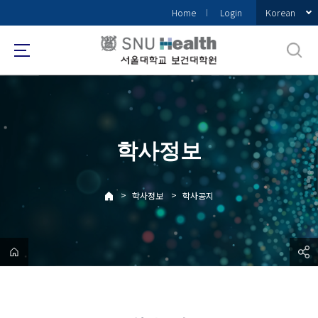
바
Korean
Home
Login
로
가
기
메
뉴
학사정보
>
>
학사정보
학사공지