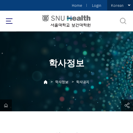
바
Korean
Home
Login
로
가
기
메
뉴
학사정보
>
>
학사정보
학사공지