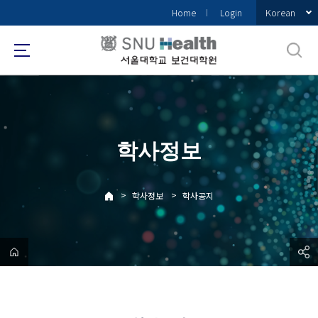
바
Korean
Home
Login
로
가
기
메
뉴
학사정보
>
>
학사정보
학사공지