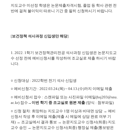
지도교수 미선정 학생은 논문제출자격시험
,
졸업 등 학사 관련 전
반에 걸쳐 불이익이 따르니 기간 중 필히 신청하시기 바랍니다
.
[
보건정책 석사과정 신입생만 해당
]
1. 2022. 1
학기 보건정책관리전공 석사과정 신입생은 논문지도교
수 선정 전에 예비신청서를 작성하여 조교실로 제출 하시기 바랍
니다
.
○
신청대상
: 2022
학번 전기 석사 신입생
○
예비신청기간
: 2022.03.24.(
목
) ~ 04.13.(수
)
까지 이메일 제출
○
예비신청서 접수
:
스캔파일 또는 사진파일 이메일
(hsj203@snu.
ac.kr)
접수
→
이번 학기 중 조교실로 원본 제출
(
양식
:
첨부파일
)
○
신청 절차
:
희망하는 지도교수
1
명 이상과 비대면 상담
→
예비
신청서 작성 후 이메일 제출
(
제출 시 메일에 상담 완료 여부 기
재
)
→
조교실에서 결과 통보
→
논문지도교수 신청서
(
최종
)
지도
교수 승인
→
논문지도교수 신청서
(
최종
)
행정실 제출
(
통보받은