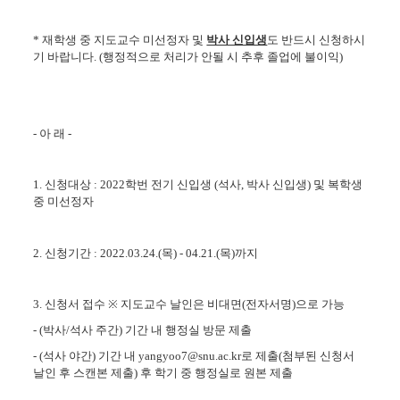
*
재학생 중 지도교수 미선정자 및
박사 신입생
도 반드시 신청하시
기 바랍니다
. (
행정적으로 처리가 안될 시 추후 졸업에 불이익
)
-
아 래
-
1.
신청대상
: 2022
학번 전기 신입생
(
석사
,
박사 신입생
)
및 복학생
중 미선정자
2.
신청기간
: 2022.03.24.(
목
) - 04.21.(
목
)
까지
3.
신청서 접수
※
지도교수 날인은 비대면
(
전자서명
)
으로 가능
- (
박사
/
석사 주간
)
기간 내 행정실 방문 제출
- (
석사 야간
)
기간 내
yangyoo7@snu.ac.kr
로 제출
(
첨부된 신청서
날인 후 스캔본 제출
)
후 학기 중 행정실로 원본 제출