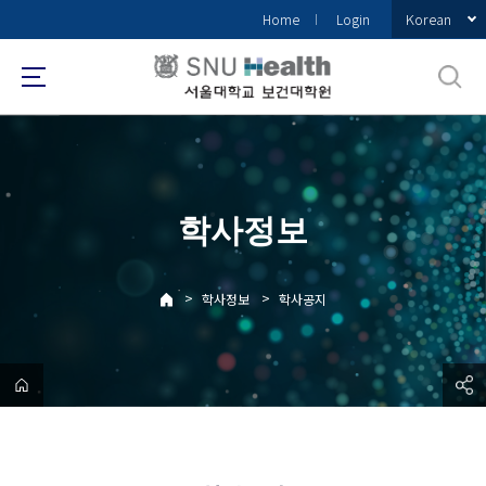
바
Korean
Home
Login
로
가
기
메
뉴
학사정보
>
>
학사정보
학사공지