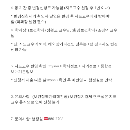
4.
동 기간 중 변경신청도 가능함
(
지도교수 선정 후
1
년 이내
)
*
변경신청서의 확인자 날인은 변경 후 지도교수에게 받아야
함
(
학과장 날인 필수
)
※
학과장
: (
보건학과
)
정완교 교수님
, (
환경보건학과
)
조경덕 교수
님
*
단
,
지도교수의 퇴직
,
해외장기파견인 경우는
1
년 경과자도 변경
신청 가능
5.
지도교수 반영 확인
: mysnu >
학사정보
>
나의정보
>
종합정
보
>
기본정보
*
신청서 제출 다음 날
mysnu
확인 후 미반영 시 행정실로 연락
6.
유의사항
: (
보건정책관리학전공
)
보건정치경제 연구실은 지도
교수 휴직으로 인해 신청 불가
7.
문의사항
:
행정실
880-2708