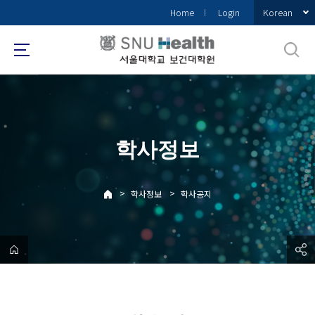
바
Korean
Home
Login
로
가
기
메
뉴
학사정보
>
>
학사정보
학사공지