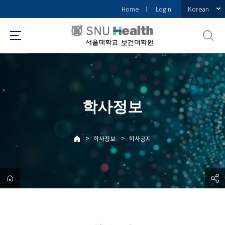
바
Korean
Home
Login
로
가
기
메
뉴
학사정보
>
>
학사정보
학사공지