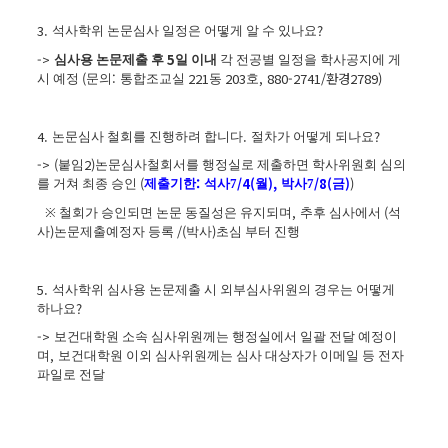
3.
?
석사학위 논문심사 일정은 어떻게 알 수 있나요
->
5
심사용 논문제출 후
일 이내
각 전공별 일정을 학사공지에 게
(
:
221
203
, 880-2741/환경2789)
시 예정
문의
통합조교실
동
호
4.
.
?
논문심사 철회를 진행하려 합니다
절차가 어떻게 되나요
-> (
2)
붙임
논문심사철회서를 행정실로 제출하면
학사위원회 심의
(
:
/4(
),
/8(
)
)
를 거쳐 최종 승인
제출기한
석사7
월
박사7
금
,
(
※
철회가 승인되면 논문 동질성은 유지되며
추후 심사에서
석
)
/(
)
사
논문제출예정자 등록
박사
초심 부터 진행
5.
석사학위 심사용 논문제출 시 외부심사위원의 경우는 어떻게
?
하나요
->
보건대학원 소속 심사위원께는 행정실에서 일괄 전달 예정이
,
며
보건대학원 이외 심사위원께는 심사 대상자가 이메일 등 전자
파일로 전달