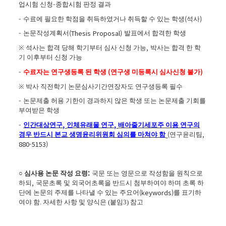
-
업시험 신청
종합시험 판정 결과
-
(
)
수료에 필요한 학점을 취득하였거나 취득할 수 있는 학생
석사
-
(Thesis Proposal)
논문작성계획서
발표에서 합격한 학생
,
※
석사는 합격 당해 학기부터 심사 신청 가능
박사는 합격 한 학
기 이후부터 신청 가능
-
(
)
수료자는 연구생등록 된 학생
연구생 미등록시 심사신청 불가
※
박사 직전학기 논문심사기간연장자도 연구생등록 필수
-
논문제출 허용 기한이 경과하지 않은 학생 또는 논문제출 기회를
부여받은 학생
-
,
,
인간대상연구
인체유래물 연구
배아줄기세포주 이용 연구의
(
,
경우 반드시 본교 생명윤리위원회 심의를 마쳐야 함
연구윤리팀
880-5153)
:
○
심사용 논문 작성 요령
국문 또는 영문으로 작성함을 원칙으로
,
하되
국문초록 및 외국어초록을 반드시 첨부하여야 하며 초록 하
(keywords)
단에 논문의 주제를 나타낼 수 있는 주요어
를 표기하
여야 함. 자세한 사항 및 양식은 (붙임3) 참고