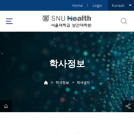
바
Korean
Home
Login
로
가
기
메
뉴
학사정보
>
>
학사정보
학사공지