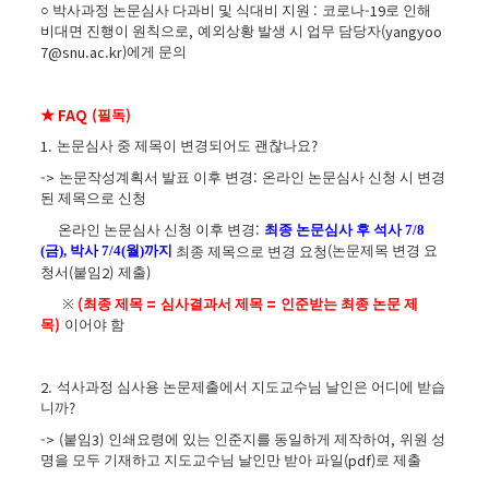
:
-19
○
박사과정 논문심사 다과비 및 식대비 지원
코로나
로 인해
,
(yangyoo
비대면 진행이 원칙으로
예외상황 발생 시 업무 담당자
7@snu.ac.kr)
에게 문의
FAQ (
)
★
필독
1.
?
논문심사 중 제목이 변경되어도 괜찮나요
->
:
논문작성계획서 발표 이후 변경
온라인 논문심사 신청 시 변경
된 제목으로 신청
:
온라인 논문심사 신청 이후 변경
최종 논문심사 후 석사 7/8
(
(금), 박사 7/4(월)
까지
논문제목 변경 요
최종 제목으로 변경 요청
(
2)
)
청서
붙임
제출
(
=
=
※
최종 제목
심사결과서 제목
인준받는 최종 논문 제
)
목
이어야 함
2.
석사과정 심사용 논문제출에서 지도교수님 날인은 어디에 받습
?
니까
-> (
3)
,
붙임
인쇄요령에 있는 인준지를 동일하게 제작하여
위원 성
(pdf)
명을 모두 기재하고 지도교수님 날인만 받아 파일
로 제출