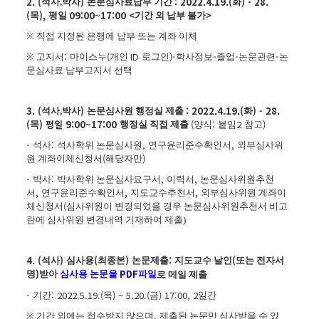
2. (
)
: 2022.4.19.(
) - 28.
석사,
박사
논문심사료납부 기간
화
(
),
09:00~17:00 <
>
목
평일
기간 외 납부 불가
※
직접 지정된 은행에 납부 또는 계좌 이체
:
(
ID
)-
-
-
-
※
고지서
마이스누
개인
로그인
학사정보
졸업
논문관련
논
문심사료 납부고지서 선택
3. (
)
: 2022.4.19.(
) - 28.
석사,
박사
논문심사원 행정실 제출
화
(
) 평일 9:00~17:00
(
:
2
)
목
행정실 직접 제출
양식
붙임
참고
-
:
,
,
석사
석사학위 논문심사원
연구윤리준수확인서
외부심사위
(
)
원 계좌이체신청서
해당자만
-
:
,
,
박사
박사학위 논문심사요구서
이력서
논문심사위원추천
,
,
,
서
연구윤리준수확인서
지도교수추천서
외부심사위원 계좌이
(
체신청서
심사위원이 변경되었을 경우 논문심사위원추천서 비고
란에 심사위원 변경내역 기재하여 제출)
4. (
)
(
)
:
(
석사
심사용
최종본
논문제출
지도교수 날인
또는 전자서
)
PDF
명
받아
심사용 논문을
파일
로 메일 제출
-
: 2022.5.19.(
) ~ 5.20.(
) 17:00, 2
기간
목
금
일간
,
※
기간 외에는 접수받지 않으며
제출된 논문만 심사받을 수 있