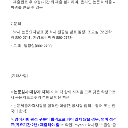
-
/
,
제출완료 후 수정
기간 외 제출 불가하며
온라인 논문 미제출 시
학위를 받을 수 없음
7.
문의
-
:
(
박사 논문요지발표 및 석사 전공별 발표 일정
조교실
보건학
880-2741,
880-2789)
과
환경보건학과
-
:
(880-2708)
그 외
행정실
[
]
기타사항
:
○
논문심사 대상자 자격
아래 각 항의 자격을 모두 갖춘 학생으로
서 논문지도교수의 추천을 받은 학생
-
(
+
논문제출자격시험을 합격한 학생
전공시험 합격
영어 또는 한
)
국어 합격
,
※
영어시험 판정 구분이 합격으로 되어 있지 않을 경우
영어 성적
(
2
)
: mysnu-
-
-
표
유효기간
년
제출해야 함
☞
확인
학사정보
졸업
졸