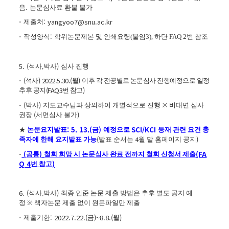
.
음
논문심사료 환불 불가
-
: yangyoo7@snu.ac.kr
제출처
-
:
작성양식
학위논문제본 및 인쇄요령(붙임3), 하단 FAQ 2번 참조
5. (
)
석사,박
사
심사 진행
-
(
) 2022.5.30.(
)
석사
월
이후 각 전공별로 논문심사 진행예정으로 일정
(FAQ3
)
추후 공지
번 참고
- (
)
박사
지도교수님과 상의하여 개별적으로 진행
※
비대면 심사
(
)
권장
서면심사 불가
: 5. 13.(
)
SCI/KCI
★
논문요지발표
금
예정으로
등재 관련 요건 충
(
4
)
족자에 한해 요지발표 가능
발표 순서는
월 말 홈페이지 공지
-
(
)
(FA
공통
철회 희망 시 논문심사 완료 전까지 철회 신청서 제출
Q 4
)
번 참고
6. (
)
석사,박
사
최종 인준 논문 제출 방법은 추후 별도 공지 예
정
※
책자논문 제출 없이 원문파일만 제출
-
: 2022.7.22.(
)~8.8.(
)
제출기한
금
월