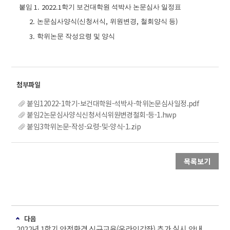
1. 2022.1
붙임
학기 보건대학원 석박사 논문심사 일정표
2.
(
,
,
)
논문심사양식
신청서식
위원변경
철회양식 등
3.
학위논문 작성요령 및 양식
붙임12022-1학기-보건대학원-석박사-학위논문심사일정.pdf
붙임2논문심사양식신청서식위원변경철회-등-1.hwp
붙임3학위논문-작성-요령-및-양식-1.zip
목록보기
다음
2022년 1학기 안전환경 신규교육(온라인강좌) 추가 실시 안내