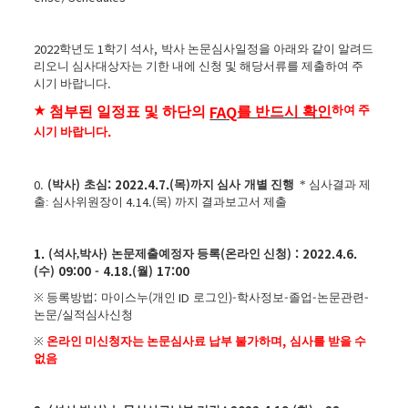
2022
1
,
학년도
학기 석사
박사 논문심사일정을 아래와 같이 알려드
리오니 심사대상자는 기한 내에 신청 및 해당서류를 제출하여 주
.
시기 바랍니다
★
FAQ
하여 주
첨부된 일정표 및 하단의
를 반드시 확인
.
시기 바랍니다
0.
(
)
: 2022.4.7.(
)
박사
초심
목
까지 심사
개별 진행
* 심사결과 제
4.14.(
)
출: 심사위원장이
목
까지 결과보고서 제출
1. (
)
(
) : 2022.4.6.
석사,
박사
논문제출예정자 등록
온라인 신청
(
) 09:00 - 4.18.(
) 17:00
수
월
:
(
ID
)-
-
-
-
※
등록방법
마이스누
개인
로그인
학사정보
졸업
논문관련
/
논문
실적심사신청
,
※
온라인 미신청자는 논문심사료 납부 불가하며
심사를 받을 수
없음