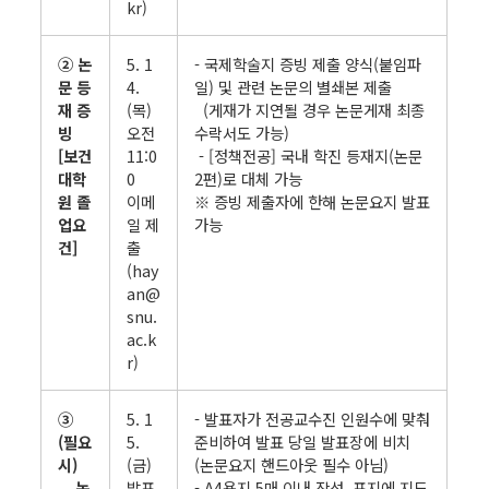
kr)
② 논
5. 1
- 국제학술지 증빙 제출 양식(붙임파
문 등
4.
일) 및 관련 논문의 별쇄본 제출
재 증
(목)
(게재가 지연될 경우 논문게재 최종
빙
오전
수락서도 가능)
[보건
11:0
- [정책전공] 국내 학진 등재지(논문
대학
0
2편)로 대체 가능
원 졸
이메
※ 증빙 제출자에 한해 논문요지 발표
업요
일 제
가능
건]
출
(hay
an@
snu.
ac.k
r)
③
5. 1
- 발표자가 전공교수진 인원수에 맞춰
(필요
5.
준비하여 발표 당일 발표장에 비치
시)
(금)
(논문요지 핸드아웃 필수 아님)
논
발표
- A4용지 5매 이내 작성, 표지에 지도