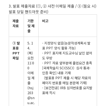
3. 발표 제출자료 (①, ② 사전 이메일 제출 / ③ (필요 시)
발표 당일 핸드아웃 준비)
제출
기한
비고
자료
및 제
출
① 발
5. 1
- 지정양식 없음(논문작성계획서 발
표용
4.
표 PPT 양식 활용 가능)
PPT
(목)
- PPT 표지에 지도교수님 날인 없어
파일
오전
도 무방
11:0
- PPT 자료 앞부분에 졸업요건 충족
0
[국제학술지 SCI(SSCI) 심사 통과·
이메
인증 확인] 내용 기재
일 제
(발표용 PPT 제출 시 해당 자료의
출
페이지 번호를 메일 본문에 기재)
(hsj
- [보건전공] IRB 심의번호를 요지발
203
표에 적시
@sn
u.ac.