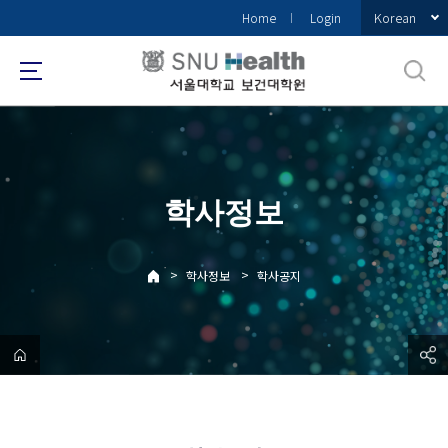
바
Korean
Home
Login
로
가
기
메
뉴
학사정보
>
>
학사정보
학사공지