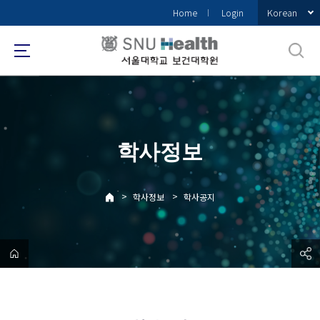
바
Korean
Home
Login
로
가
기
메
뉴
학사정보
>
>
학사정보
학사공지