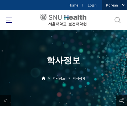
바
Korean
Home
Login
로
가
기
메
뉴
학사정보
>
>
학사정보
학사공지