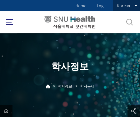
바
Korean
Home
Login
로
가
기
메
뉴
학사정보
>
>
학사정보
학사공지