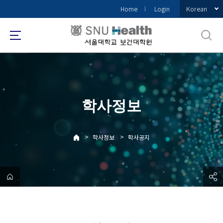
바
Korean
Home
Login
로
가
기
메
뉴
학사정보
>
>
학사정보
학사공지