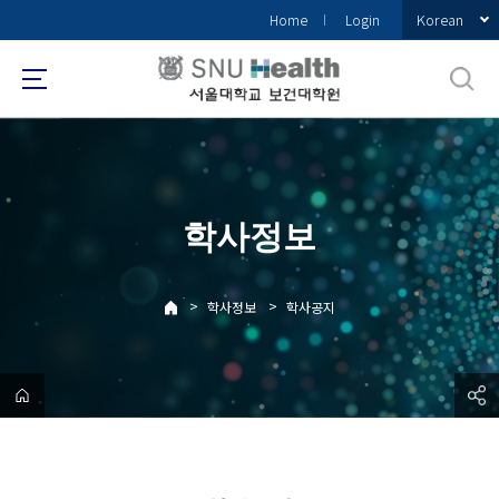
바
Korean
Home
Login
로
가
기
메
뉴
학사정보
>
>
학사정보
학사공지