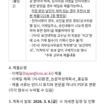
[붙임
로 받아야 하며, 심사위원 서명을 전자서명으
2]
로만 받았을 경우 메일로 제출가능하나,
직접 받은 날인이 섞여 있는 경우 추천서 원
본 제출(221동 2층 행정실)
- 전자서명의 경우, 승인을 받은 증빙(심사위원
별 일시, 이메일주소, 승인내용이 나오게 캡쳐
하여 후면 첨부)을 제출하여야 함
- (석사) 보건대학원 교수님 외 위원은 '비고'란
에 소속 기재 필수(미 기재시 접수 불가)
- (박사) 외부심사위원의 학위명*은 '보건학박
사', '이학박사' 등과 같이 구제적으로 명시
*추후 교무과 제출내용
4. 제출요령
- 이메일(
hayan@snu.ac.kr
) 제출
- 이메일 제목: (석사)환경_논문작성계획서_홍길동
- 제출 서류는 반드시 표지와 본문을 하나의 PDF로 변환
(각각 첨부시 누락될 수 있음)
5. 계획서 발표:
2026. 3. 6.(금)
※ 자세한 일정 및 진행