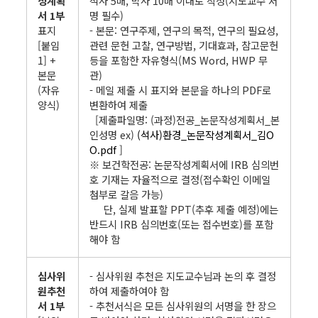
성계획
석사 5매, 박사 10매 이내로 작성(지도교수 서
서 1부
명 필수)
표지
- 본문: 연구주제, 연구의 목적, 연구의 필요성,
[붙임
관련 문헌 고찰, 연구방법, 기대효과, 참고문헌
1] +
등을 포함한 자유형식(MS Word, HWP 무
본문
관)
(자유
- 메일 제출 시 표지와 본문을 하나의 PDF로
양식)
변환하여 제출
[제출파일명: (과정)전공_논문작성계획서_본
인성명 ex)
(석사)환경_논문작성계획서_김O
O.pdf
]
※ 보건학전공: 논문작성계획서에 IRB 심의번
호 기재는 자율적으로 결정(접수확인 이메일
첨부로 갈음 가능)
단, 실제 발표할 PPT(추후 제출 예정)에는
반드시 IRB 심의번호(또는 접수번호)를 포함
해야 함
심사위
- 심사위원 추천은 지도교수님과 논의 후 결정
원추천
하여 제출하여야 함
서 1부
- 추천서식은 모든 심사위원의 서명을 한 장으