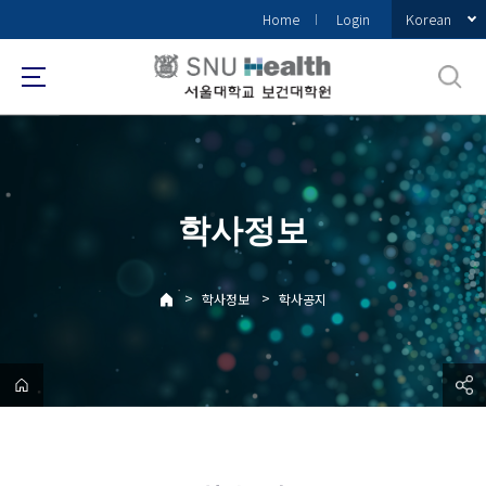
바
Korean
Home
Login
로
가
기
메
뉴
학사정보
>
>
학사정보
학사공지