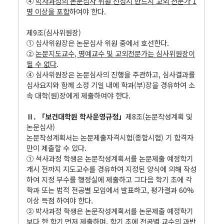
④
박사과정의 논문심사 위원 선정시 반드시 교외 전문가 1
명 이상을 포함
하여야 한다.
.
제9조(심사위원장)
① 심사위원장은 논문심사 위원 중에서 호선한다.
②
논문지도교수, 명예교수 및 교외전문가는 심사위원장이
될 수 없다
.
④ 심사위원장은 논문심사의 진행을 주관하고, 심사결과를
심사요지와 함께 소정 기일 내에 학과(부)장을 경유하여 소
속 대학(원)장에게 제출하여야 한다.
.
Ⅱ. 「보건대학원 학사운영규정」
제8조(논문작성계획 및
논문심사)
논문작성계획서는 논문제출자격시험(종합시험) 기 합격자
만이 제출할 수 있다.
① 석사과정 학생은 논문작성계획서를 논문제출 예정학기
개시 전까지 지도교수를 경유하여 지정된 양식에 의해 작성
하여 지정 부수를 행정실에 제출하고 그다음 학기 초에 각
학과 또는 법적 전공별 모임에서 발표하고, 평가결과 60%
이상 득점 하여야 한다.
② 박사과정 학생은 논문작성계획서를 논문제출 예정학기
보다 한 학기 먼저 제출하며, 학기 초에 전공별 교수의 과반