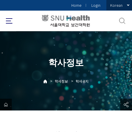
바
Korean
Home
Login
로
가
기
메
뉴
학사정보
>
>
학사정보
학사공지