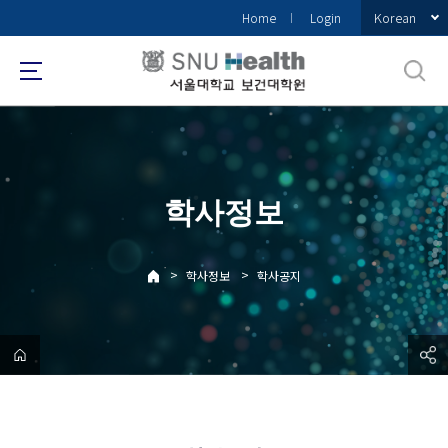
바
Korean
Home
Login
로
가
기
메
뉴
학사정보
>
>
학사정보
학사공지