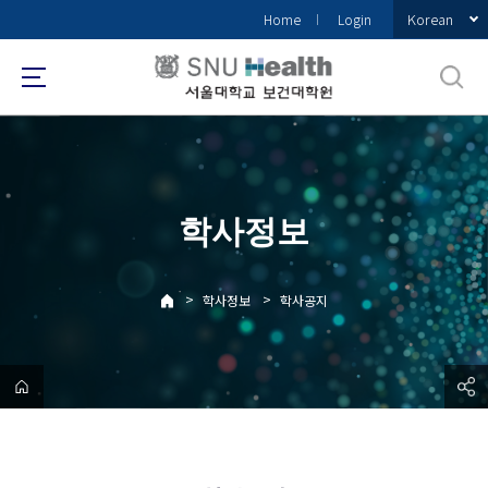
바
Korean
Home
Login
로
가
기
메
뉴
학사정보
>
>
학사정보
학사공지