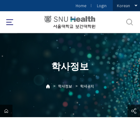
바
Korean
Home
Login
로
가
기
메
뉴
학사정보
>
>
학사정보
학사공지