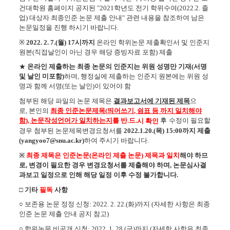
건대학원 홈페이지 공지된
"
2021학년도 전기 학위수여(2022.2. 졸
업) 대상자 최종인준 논문 제출 안내
"
관련 내용을 참조하여 남은
논문일정을 진행 하시기 바랍니다
.
※
2022. 2. 7.(월) 17시까지
온라인 학위논문 제출확인서 및 인준지
원본(직접날인이 아닌 경우 해당 증빙자료 포함) 제출
★
온라인 제출하는 최종 논문의 인준지는 위원 성명만 기재(서명
및 날인 미포함)
하며, 행정실에 제출하는 인준지 원본에는 위원 성
명과 함께 서명(또는 날인)이 있어야 함
첨부된 해당 파일의 논문 제목은
결과보고서에 기재된 제목
으
로
,
본인의
최종 인준논문제목
(
띄어쓰기
,
쉼표 등 까지 일치해야
함
),
논문작성언어가 일치하는지
를 반
.
드
.
후
수정이 필요할
시 확인
경우 첨부된 논문제목변경요청서를
2022.1.20.(목
) 15:00
까지 제출
(yangyoo7@snu.ac.kr)
하여 주시기 바랍니다
.
※
최종 제목은 인준논문(온라인 제출 논문) 제목과 일치
해야 하므
로, 변경이 필요한 경우 변경요청서를 제출해야 하며,
논문심사결
과보고 일정으로 인해 해당 일정 이후 수정 불가합니다
.
□ 기타
필독
사항
○ 보존용 논문 정정 신청: 2022. 2. 22.(화)까지 (자세한 사항은 최종
인준 논문 제출 안내 공지 참고)
○ 학위논문 비공개 신청
: 2022. 1. 28.(금)까지 (자세한 사항은 최종