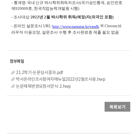
-
통계명
:
국내 신규 박사학위취득자조사
(
국가승인통계
,
승인번호
제
920009
호, 한국직업능력개발원 시행
)
-
조사대상
:
2022
년 2
월 박사학위 취득
(
예정
)
자
(
외국인 포함
)
-
온라인 설문조사
URL:
※
Chrome
브
http://www.narastat.kr/emdh
라우저 이용요망
,
설문조사 수행 후 조사완료증 제출 필요 없음
21.2학기-논문심사결과.pdf
박사온라인조사참여자메뉴얼2022년2월조사용.hwp
논문제목변경요청서양식-2.hwp
목록보기