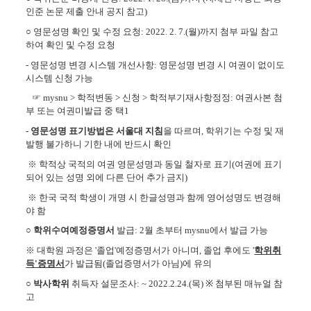
인준 논문 제출 안내 공지 참고)
○ 영문성명 확인 및 수정 요청: 2022. 2. 7.(월)까지 첨부 파일 참고
하여 확인 및 수정 요청
-
영문성명 변경 시스템 개선사항: 영문성명 변경 시 여권이 없이도
시스템 신청 가능
☞ mysnu > 학적변동 > 신청 > 학적부기재사항정정: 여권사본 첨
부 또는 여권미발급 중 택1
- 영문성명 표기방법은 서울대 지침
을 따르며, 학
위기는 수정 및 재
발행 불가하니 기한 내에 반드시 확인
※ 학적상 국적의 여권 영문성명과 동일 철자로 표기(여권에 표기
되어 있는 성명 외에 다른 단어 추가 금지)
※ 한국 국적 학생이 개명 시 한글성명과 함께 영어성명도 변경해
야 함
○
학위수여예정증명서
발급: 2월 초부터 mysnu에서 발급 가능
※ 대학원 과정은 '졸업'예정증명서가 아니며, 졸업 후에도 '
학위취
득'증명서
가 발급됨(졸업증명서가 아님)에 유의
○
박사학위
취득자 설문조사:
~ 2022.2.24.(
목
)
※
첨부된 매뉴얼 참
고