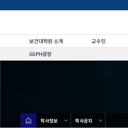
바
로
가
기
메
뉴
보건대학원 소개
교수진
GSPH광장
학사정보
학사공지