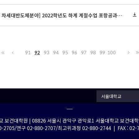
[디지털혁신공유대학사업 차세대반도체분야] 2022학년도 하계 계절수업 포항공과대학교 교류 수학 안내
91
92
93
94
95
96
97
98
99
100
서울대학교
 보건대학원 | 08826 서울시 관악구 관악로1 서울대학교 보건대학원
-2705/연구 02-880-2707/최고위과정 02-880-2744 | FAX : 02-762