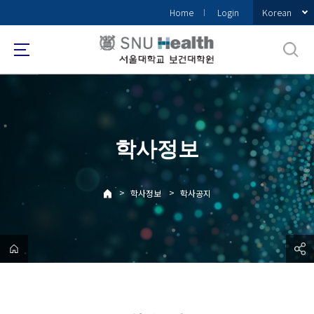
바
Korean
Home
Login
로
가
기
메
뉴
학사정보
>
>
학사정보
학사공지