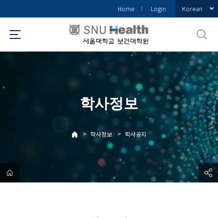
바
Korean
Home
Login
로
가
기
메
뉴
학사정보
>
>
학사정보
학사공지