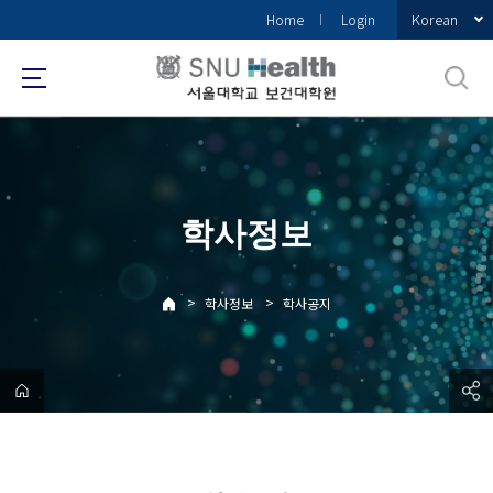
바
Korean
Home
Login
로
가
기
메
뉴
학사정보
>
>
학사정보
학사공지