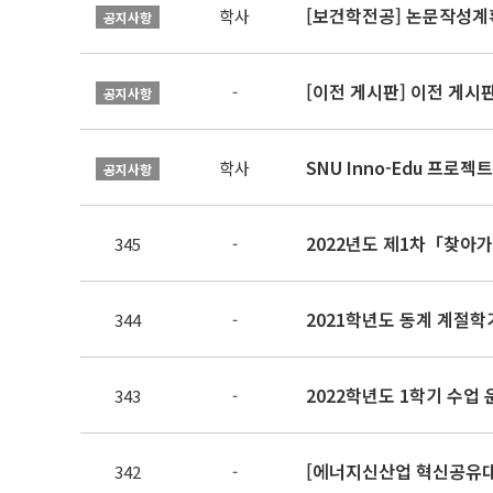
[보건학전공] 논문작성계
학사
공지사항
[이전 게시판] 이전 게시
-
공지사항
SNU Inno-Edu 프로젝트
학사
공지사항
2022년도 제1차「찾아
345
-
2021학년도 동계 계절학
344
-
343
-
[에너지신산업 혁신공유대학
342
-