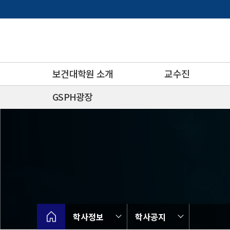
바
로
가
기
메
뉴
보건대학원 소개
교수진
GSPH광장
학사정보
학사공지