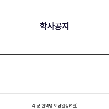
학사공지
각 군 현역병 모집일정(9월)