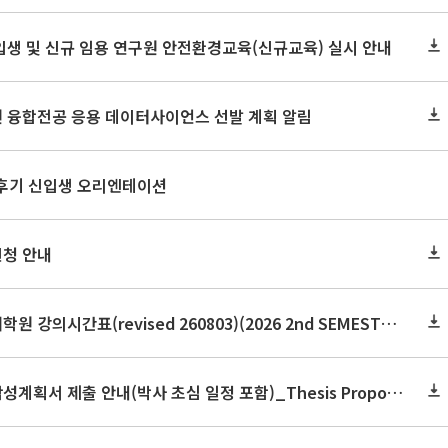
신입생 및 신규 임용 연구원 안전환경교육(신규교육) 실시 안내
원 융합전공 응용 데이터사이언스 선발 계획 알림
 후기 신입생 오리엔테이션
신청 안내
2026학년도 2학기 보건대학원 강의시간표(revised 260803)(2026 2nd SEMESTER SNU GSPH TIMETABLE)
2026학년도 2학기 논문작성계획서 제출 안내(박사 초심 일정 포함)_Thesis Proposal