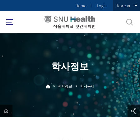
바
Korean
Home
Login
로
가
기
메
뉴
학사정보
>
>
학사정보
학사공지