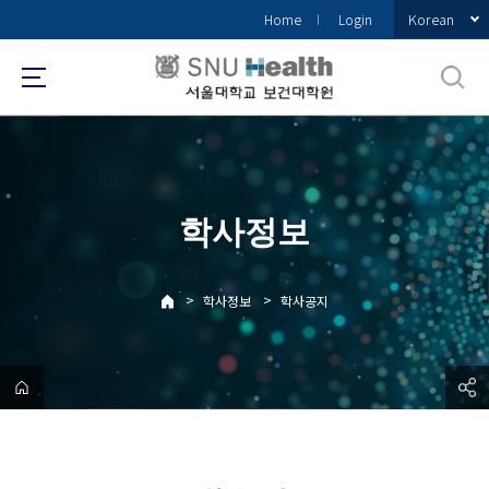
바
Korean
Home
Login
로
가
기
메
뉴
학사정보
>
>
학사정보
학사공지