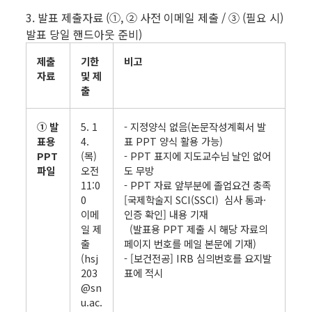
3. 발표 제출자료 (①, ② 사전 이메일 제출 / ③ (필요 시)
발표 당일 핸드아웃 준비)
제출
기한
비고
자료
및 제
출
① 발
5. 1
- 지정양식 없음(논문작성계획서 발
표용
4.
표 PPT 양식 활용 가능)
PPT
(목)
- PPT 표지에 지도교수님 날인 없어
파일
오전
도 무방
11:0
- PPT 자료 앞부분에 졸업요건 충족
0
[국제학술지 SCI(SSCI) 심사 통과·
이메
인증 확인] 내용 기재
일 제
(발표용 PPT 제출 시 해당 자료의
출
페이지 번호를 메일 본문에 기재)
(hsj
- [보건전공] IRB 심의번호를 요지발
203
표에 적시
@sn
u.ac.