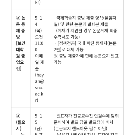
kr)
② 논
5. 1
- 국제학술지 증빙 제출 양식(붙임파
문 등
4.
일) 및 관련 논문의 별쇄본 제출
재 증
(목)
(게재가 지연될 경우 논문게재 최종
빙
오전
수락서도 가능)
[보건
11:0
- [정책전공] 국내 학진 등재지(논문
대학
0
2편)로 대체 가능
원 졸
이메
※ 증빙 제출자에 한해 논문요지 발표
업요
일 제
가능
건]
출
(hay
an@
snu.
ac.k
r)
③
5. 1
- 발표자가 전공교수진 인원수에 맞춰
(필요
5.
준비하여 발표 당일 발표장에 비치
시)
(금)
(논문요지 핸드아웃 필수 아님)
논
발표
- A4용지 5매 이내 작성, 표지에 지도