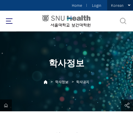
바
Korean
Home
Login
로
가
기
메
뉴
학사정보
>
>
학사정보
학사공지