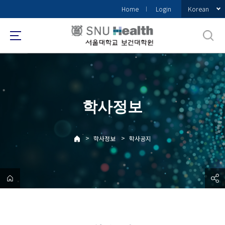
바
Korean
Home
Login
로
가
기
메
뉴
학사정보
>
>
학사정보
학사공지