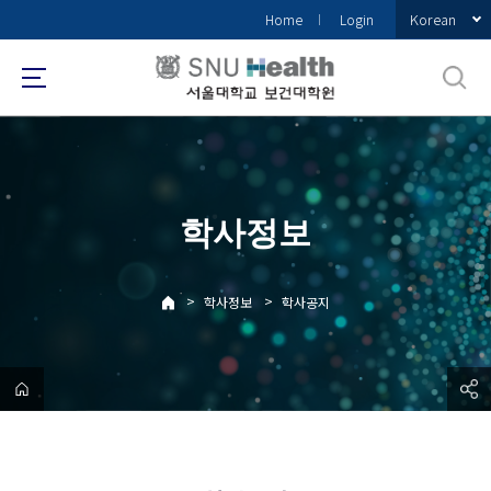
바
Korean
Home
Login
로
가
기
메
뉴
학사정보
>
>
학사정보
학사공지