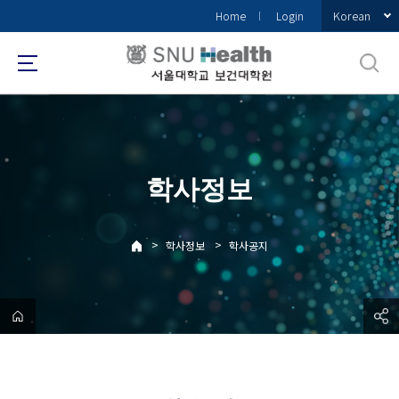
바
Korean
Home
Login
로
가
기
메
뉴
학사정보
>
>
학사정보
학사공지