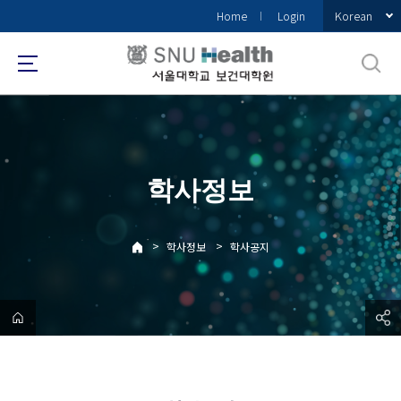
바
Korean
Home
Login
로
가
기
메
뉴
학사정보
>
>
학사정보
학사공지