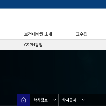
바
로
가
기
메
뉴
보건대학원 소개
교수진
GSPH광장
학사정보
학사공지