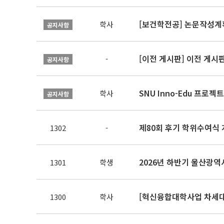
[보건학전공] 논문작성계
학사
공지사항
[이전 게시판] 이전 게시
-
공지사항
SNU Inno-Edu 프로젝트
학사
공지사항
제80회 후기 학위수여식 
1302
-
2026년 하반기 울산광
1301
학생
[혁신융합대학사업 차세대
1300
학사