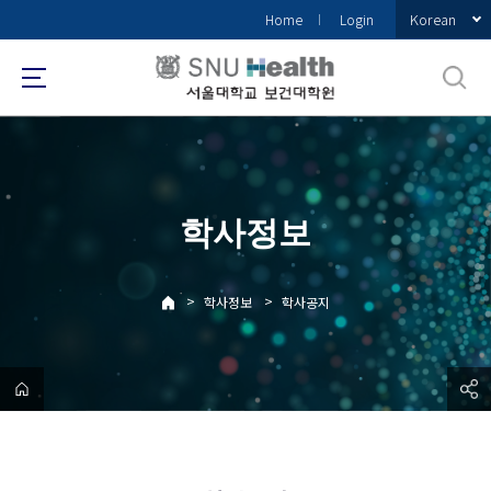
바
Korean
Home
Login
로
가
기
메
뉴
학사정보
>
>
학사정보
학사공지