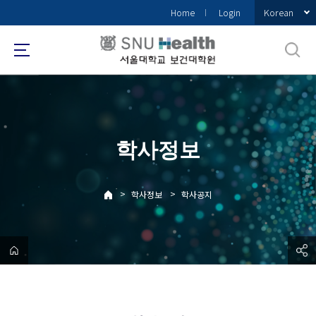
바
Korean
Home
Login
로
가
기
메
뉴
학사정보
>
>
학사정보
학사공지